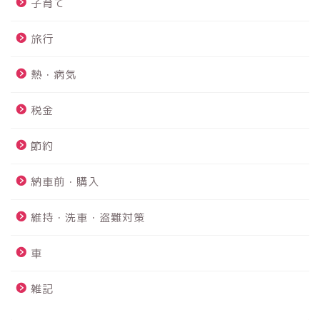
子育て
旅行
熱・病気
税金
PS4故障 故障診断から内
蔵HDD交換まで修理を完全
節約
解説！！
納車前・購入
鴨川館は赤ちゃんと行け
る？？｜赤ちゃんにも優し
維持・洗車・盗難対策
いお宿でした☆
車
【2026年最新】アルファー
ド40系フロアマットのおす
雑記
すめは？純正９万円vs社外
2万円を実際に買って比較レ
ビュー