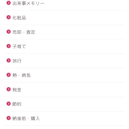
出来事メモリー
化粧品
売却・査定
子育て
旅行
熱・病気
税金
PS4故障 故障診断から内
蔵HDD交換まで修理を完全
節約
解説！！
納車前・購入
鴨川館は赤ちゃんと行け
る？？｜赤ちゃんにも優し