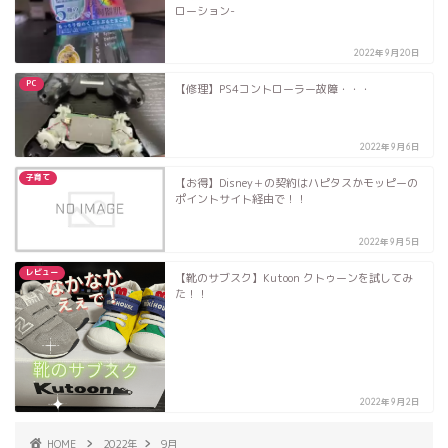
ローション-
2022年9月20日
PC
【修理】PS4コントローラー故障・・・
2022年9月6日
子育て
【お得】Disney＋の契約はハピタスかモッピーの
ポイントサイト経由で！！
2022年9月5日
レビュー
【靴のサブスク】Kutoon クトゥーンを試してみ
た！！
2022年9月2日
HOME
2022年
9月