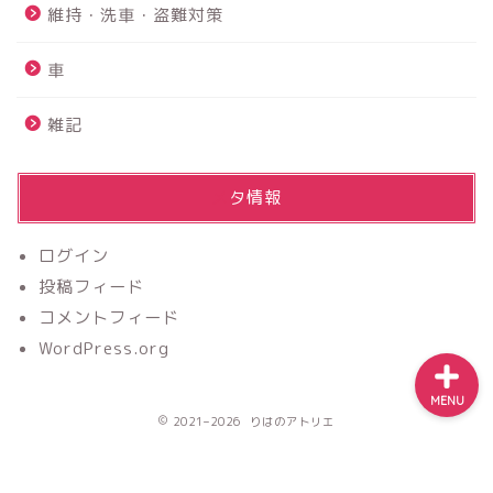
維持・洗車・盗難対策
いお宿でした☆
車
【2026年最新】アルファー
ド40系フロアマットのおす
雑記
すめは？純正９万円vs社外
2万円を実際に買って比較レ
ビュー
メタ情報
【ふるさと納税】楽天がお
すすめ！！上限額は？？分
ログイン
かりやすく解説
投稿フィード
コメントフィード
WordPress.org
MENU
2021–2026 りはのアトリエ