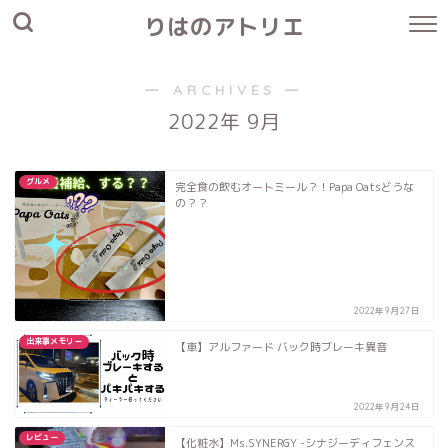
りはのアトリエ
― ARCHIVES ―
2022年 9月
グルメ
完全食の飲むオートミール？！Papa Oatsどうな
の？？
2022年9月27日
出来事メモリー
【車】アルファード バック時ブレーキ異音
2022年9月24日
レビュー
【化粧水】Ms.SYNERGY -シナジーディフェンス