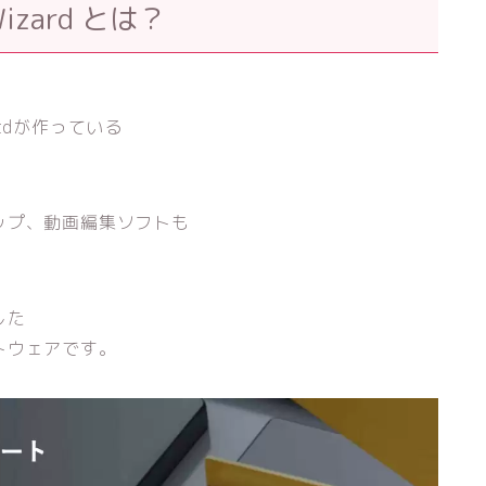
Wizard とは？
., Ltdが作っている
ップ、動画編集ソフトも
した
トウェアです。