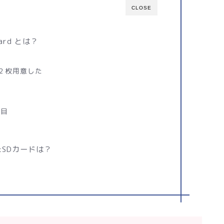
CLOSE
zard とは？
２枚用意した
枚目
SDカードは？