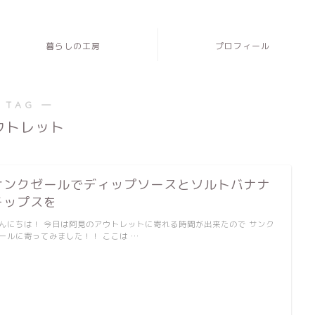
暮らしの工房
プロフィール
 TAG ―
ウトレット
サンクゼールでディップソースとソルトバナナ
チップスを
んにちは！ 今日は阿見のアウトレットに寄れる時間が出来たので サンク
ールに寄ってみました！！ ここは …