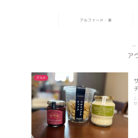
アルファード・車
―
ア
グルメ
こ
ゼ