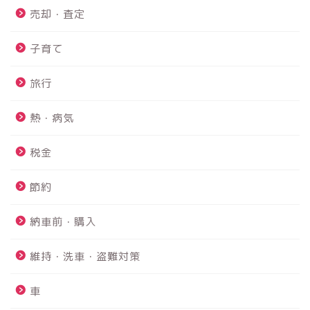
売却・査定
子育て
旅行
熱・病気
税金
PS4故障 故障診断から内
蔵HDD交換まで修理を完全
節約
解説！！
納車前・購入
鴨川館は赤ちゃんと行け
る？？｜赤ちゃんにも優し
維持・洗車・盗難対策
いお宿でした☆
車
【2026年最新】アルファー