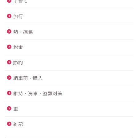
子育て
旅行
熱・病気
税金
PS4故障 故障診断から内
蔵HDD交換まで修理を完全
節約
解説！！
納車前・購入
鴨川館は赤ちゃんと行け
る？？｜赤ちゃんにも優し
維持・洗車・盗難対策
いお宿でした☆
車
【2026年最新】アルファー
ド40系フロアマットのおす
雑記
すめは？純正９万円vs社外
2万円を実際に買って比較レ
ビュー