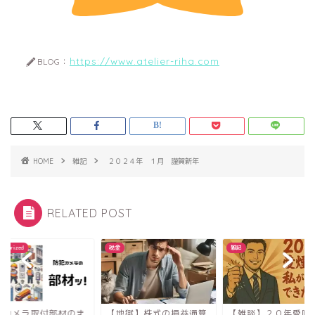
https://www.atelier-riha.com
BLOG：
HOME
雑記
２０２４年 １月 謹賀新年
RELATED POST
雑記
Uncategorized
地獄】株式の損益通算
【雑談】２０年愛喫者の
防犯カメラ取付部材