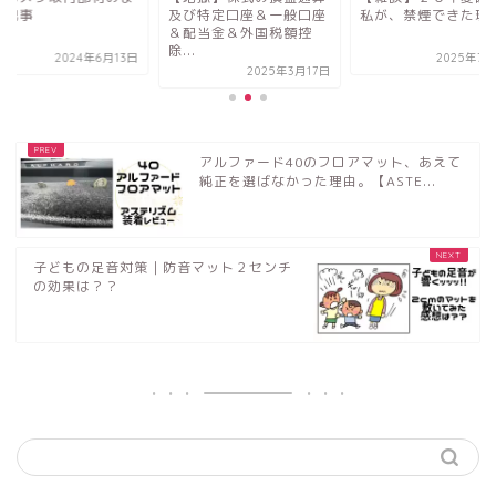
び特定口座＆一般口座
私が、禁煙できた理由
とめ記事
配当金＆外国税額控
.
2025年7月23日
2024年6
2025年3月17日
アルファード40のフロアマット、あえて
純正を選ばなかった理由。【ASTE...
子どもの足音対策｜防音マット２センチ
の効果は？？