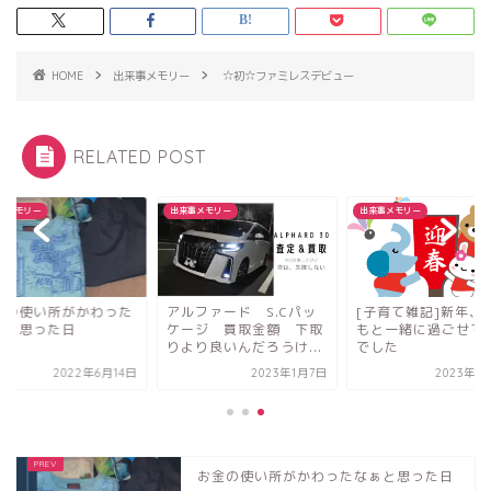
HOME
出来事メモリー
☆初☆ファミレスデビュー
RELATED POST
事メモリー
出来事メモリー
出来事メモリー
金の使い所がかわった
アルファード S.Cパッ
[子育て雑記]新年、
ぁと思った日
ケージ 買取金額 下取
もと一緒に過ごせて
りより良いんだろうけ...
でした
2022年6月14日
2023年1月7日
2023年1
お金の使い所がかわったなぁと思った日