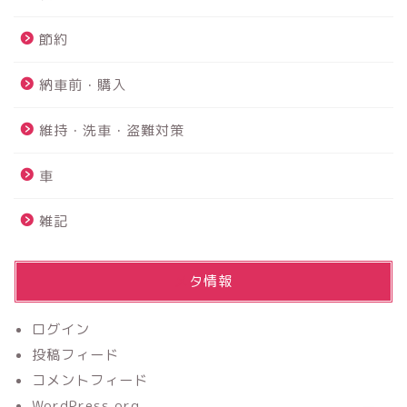
PS4故障 故障診断から内
蔵HDD交換まで修理を完全
節約
解説！！
納車前・購入
鴨川館は赤ちゃんと行け
る？？｜赤ちゃんにも優し
維持・洗車・盗難対策
いお宿でした☆
車
【2026年最新】アルファー
ド40系フロアマットのおす
雑記
すめは？純正９万円vs社外
2万円を実際に買って比較レ
ビュー
メタ情報
【ふるさと納税】楽天がお
すすめ！！上限額は？？分
ログイン
かりやすく解説
投稿フィード
コメントフィード
WordPress.org