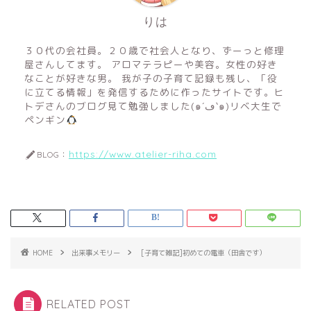
りは
３０代の会社員。２０歳で社会人となり、ずーっと修理
屋さんしてます。 アロマテラピーや美容。女性の好き
なことが好きな男。 我が子の子育て記録も残し、「役
に立てる情報」を発信するために作ったサイトです。ヒ
トデさんのブログ見て勉強しました(๑´ڡ`๑)リベ大生で
ペンギン
https://www.atelier-riha.com
BLOG：
PS4故障 故障診断から内
蔵HDD交換まで修理を完全
HOME
出来事メモリー
[子育て雑記]初めての電車（田舎です）
解説！！
鴨川館は赤ちゃんと行け
RELATED POST
る？？｜赤ちゃんにも優し