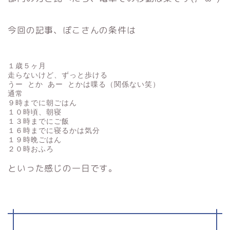
今回の記事、ぽこさんの条件は
１歳５ヶ月

走らないけど、ずっと歩ける

うー とか あー とかは喋る（関係ない笑）

通常

９時までに朝ごはん

１０時頃、朝寝

１３時までにご飯

１６時までに寝るかは気分

１９時晩ごはん

といった感じの一日です。