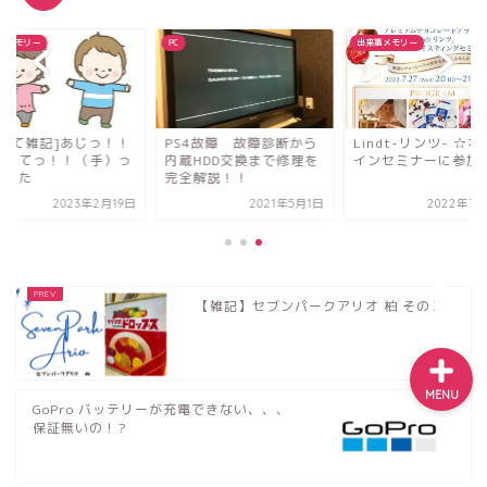
いお宿でした☆
事メモリー
PC
出来事メモリー
【2026年最新】アルファー
ド40系フロアマットのおす
すめは？純正９万円vs社外
2万円を実際に買って比較レ
子育て雑記]あじっ！！
PS4故障 故障診断から
Lindt-リンツ- ☆
足）てっ！！（手）っ
内蔵HDD交換まで修理を
インセミナーに参加
ビュー
喋った
完全解説！！
2023年2月19日
2021年5月1日
2022年7月
【ふるさと納税】楽天がお
すすめ！！上限額は？？分
かりやすく解説
【雑記】セブンパークアリオ 柏 その２
MENU
GoPro バッテリーが充電できない、、、
保証無いの！?