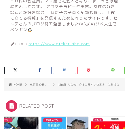
３０代の会社員。２０歳で社会人となり、ずーっと修理
屋さんしてます。 アロマテラピーや美容。女性の好き
なことが好きな男。 我が子の子育て記録も残し、「役
に立てる情報」を発信するために作ったサイトです。ヒ
トデさんのブログ見て勉強しました(๑´ڡ`๑)リベ大生で
ペンギン
https://www.atelier-riha.com
BLOG：
HOME
出来事メモリー
Lindt-リンツ- ☆オンラインセミナーに参加☆
RELATED POST
事メモリー
出来事メモリー
グルメ