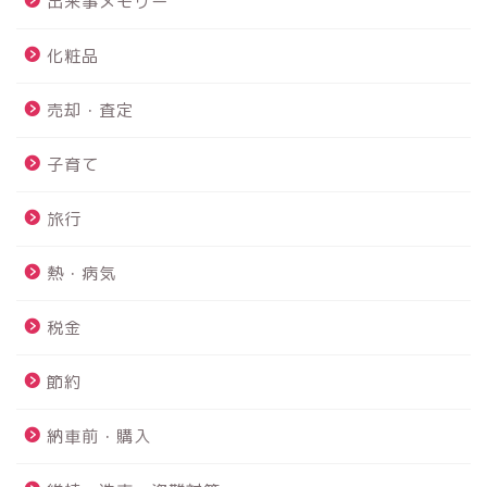
出来事メモリー
化粧品
売却・査定
子育て
旅行
熱・病気
税金
PS4故障 故障診断から内
蔵HDD交換まで修理を完全
節約
解説！！
納車前・購入
鴨川館は赤ちゃんと行け
る？？｜赤ちゃんにも優し