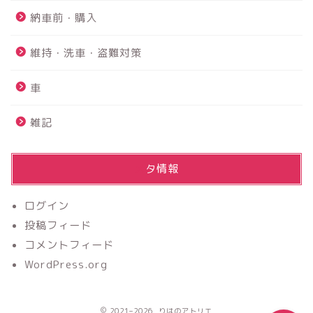
PS4故障 故障診断から内
蔵HDD交換まで修理を完全
納車前・購入
解説！！
維持・洗車・盗難対策
鴨川館は赤ちゃんと行け
る？？｜赤ちゃんにも優し
車
いお宿でした☆
雑記
【2026年最新】アルファー
ド40系フロアマットのおす
すめは？純正９万円vs社外
メタ情報
2万円を実際に買って比較レ
ビュー
ログイン
投稿フィード
【ふるさと納税】楽天がお
コメントフィード
すすめ！！上限額は？？分
かりやすく解説
WordPress.org
2021–2026 りはのアトリエ