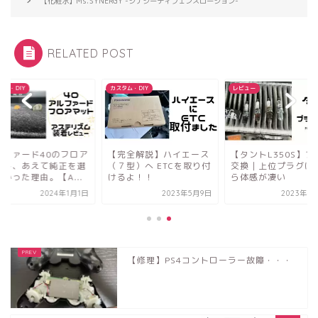
【化粧水】Ms.SYNERGY -シナジーディフェンスローション-
RELATED POST
タム・DIY
カスタム・DIY
レビュー
ルファード40のフロア
【完全解説】ハイエース
【タントL350S】プ
ット、あえて純正を選
（７型）へ ETCを取り付
交換｜上位プラグに
かった理由。【A...
けるよ！！
ら体感が凄い
2024年1月1日
2023年5月9日
2023年4
【修理】PS4コントローラー故障・・・