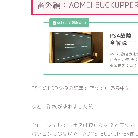
番外編：AOMEI BUCKU
PS4故障
全解説！
PS4の動きが
からHDD交換
調に使えてますよ
PS４のHDD交換の記事を作っている最中に
ふと、路線がずれました笑
クローンにしてしまえば良いかな？と思って
パソコンにつないで、AOMEI BUCKUPPER