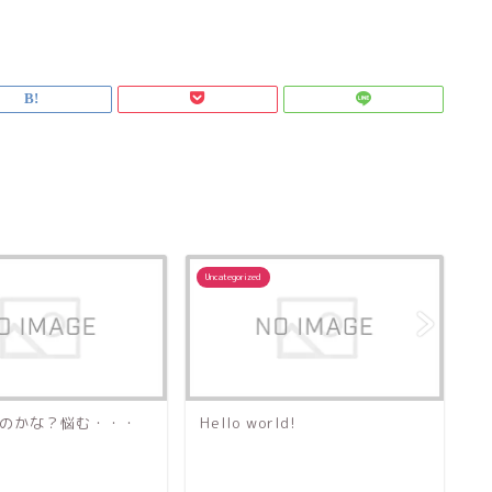
Uncategorized
Un
ld!
保