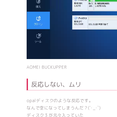
AOMEI BUCKUPPER
反応しない、ムリ
opalディスクのような反応です。
なんで空になってしまうんだ？(´･_･`)
ディスク３が元々入っていた