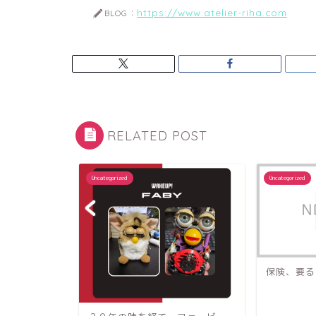
https://www.atelier-riha.com
BLOG：
RELATED POST
Uncategorized
Uncategorized
保険、要るのかな？悩む・・・
Hello wor