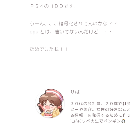
ＰＳ４のＨＤＤです。
うーん、、、暗号化されてんのかな？？
opalとは、書いてないんだけど・・・
だめでしたね！！！
りは
３０代の会社員。２０歳で社
ピーや美容。女性の好きなこ
る情報」を発信するために作っ
´ڡ`๑)リベ大生でペンギン