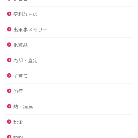
便利なもの
出来事メモリー
化粧品
売却・査定
子育て
旅行
熱・病気
税金
PS4故障 故障診断から内
蔵HDD交換まで修理を完全
節約