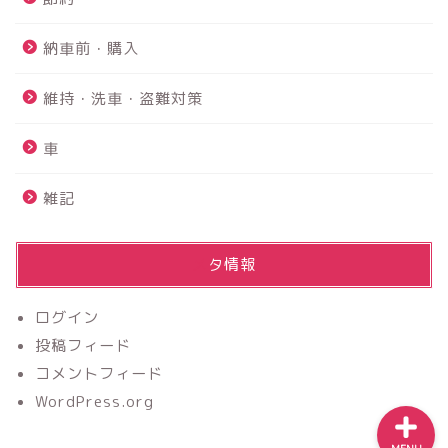
解説！！
納車前・購入
鴨川館は赤ちゃんと行け
る？？｜赤ちゃんにも優し
維持・洗車・盗難対策
いお宿でした☆
車
【2026年最新】アルファー
ド40系フロアマットのおす
雑記
すめは？純正９万円vs社外
2万円を実際に買って比較レ
ビュー
メタ情報
【ふるさと納税】楽天がお
すすめ！！上限額は？？分
ログイン
かりやすく解説
投稿フィード
コメントフィード
WordPress.org