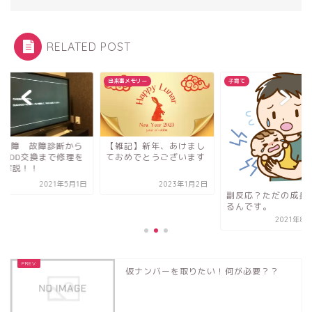
RELATED POST
出来事メモリー
子育て
S4故障 故障診断から
【雑記】新年、あけまし
蔵HDD交換まで修理を
ておめでとうございます
全解説！！
2021年5月1日
2023年1月2日
副反応？ただの成長
るんです。
2021年8
仮ナンバーを取りたい！何が必要？？