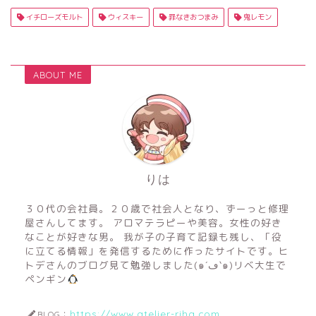
イチローズモルト
ウィスキー
罪なきおつまみ
鬼レモン
ABOUT ME
りは
３０代の会社員。２０歳で社会人となり、ずーっと修理
屋さんしてます。 アロマテラピーや美容。女性の好き
なことが好きな男。 我が子の子育て記録も残し、「役
に立てる情報」を発信するために作ったサイトです。ヒ
トデさんのブログ見て勉強しました(๑´ڡ`๑)リベ大生で
ペンギン
https://www.atelier-riha.com
BLOG：