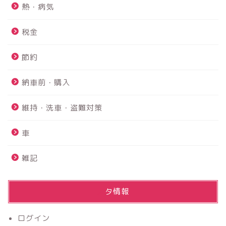
熱・病気
税金
PS4故障 故障診断から内
蔵HDD交換まで修理を完全
節約
解説！！
納車前・購入
鴨川館は赤ちゃんと行け
る？？｜赤ちゃんにも優し
維持・洗車・盗難対策
いお宿でした☆
車
【2026年最新】アルファー
ド40系フロアマットのおす
雑記
すめは？純正９万円vs社外
2万円を実際に買って比較レ
ビュー
メタ情報
【ふるさと納税】楽天がお
すすめ！！上限額は？？分
ログイン