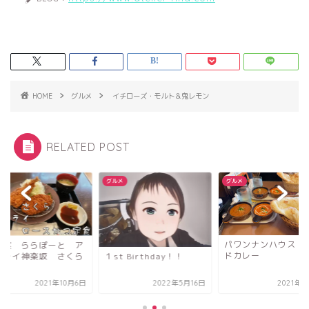
HOME
グルメ
イチローズ・モルト＆鬼レモン
RELATED POST
メ
グルメ
グルメ
パワンナンハウス イン
柏の葉 ららぽーと
ドカレー
ジフライ神楽坂 さ
t Birthday！！
2022年5月16日
2021年5月5日
2021年1