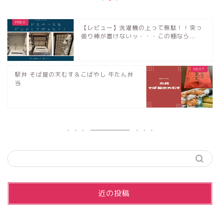
【レビュー】洗濯機の上って無駄！！突っ
張り棒が置けないッ・・・この棚なら...
駅弁 そば屋の天むす＆こばやし 牛たん弁
当
最近の投稿